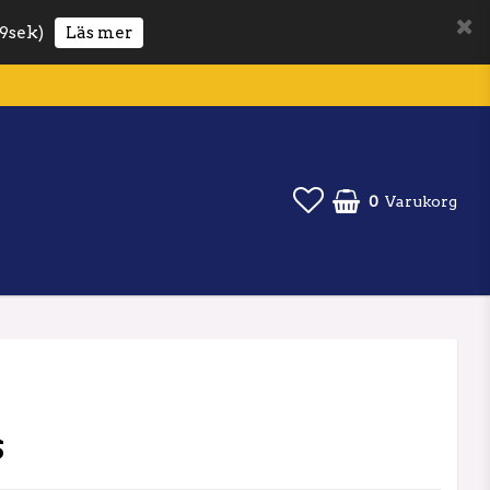
9sek)
Läs mer
0
Varukorg
S