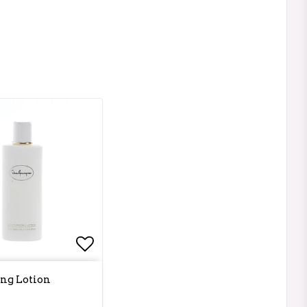
favoritlistan
Lägg till i favoritlistan
ing Lotion