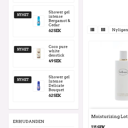
Shower gel
NYHET
intense
Bergamot &
Cedar
Nyligen
62 SEK
Coco pure
NYHET
white
deostick
49 SEK
Shower gel
NYHET
Intense
Delicate
Bouquet
62 SEK
Moisturizing Lo
ERBJUDANDEN
121 SEK