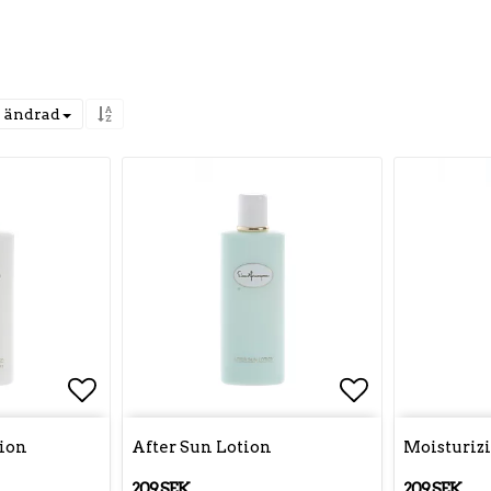
 ändrad
Lägg till i favoritlistan
Lägg till i 
tion
After Sun Lotion
Moisturiz
209 SEK
209 SEK