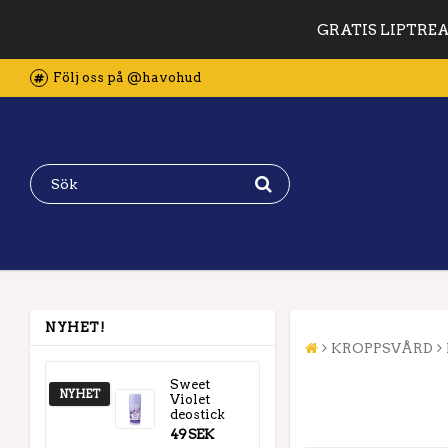
GRATIS LIPTREAT
Följ oss på @havohud
NYHET!
KROPPSVÅRD
Sweet
NYHET
Violet
deostick
49 SEK